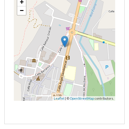
+
−
Leaflet
| ©
OpenStreetMap
contributors.