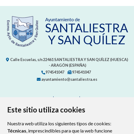
Ayuntamiento de
SANTALIESTRA
Y SAN QUÍLEZ
Calle Escuelas, s/n
22461
SANTALIESTRA Y SAN QUÍLEZ (HUESCA)
- ARAGÓN
(ESPAÑA)
974541047
974541047
ayuntamiento@santaliestra.es
CONTACTO
MAPA WEB
AVISO LEGAL
PROTECCIÓN DE DATOS
ACCESIBILIDAD
Este sitio utiliza cookies
POLÍTICA DE COOKIES
Nuestra web utiliza los siguientes tipos de cookies:
ENLAC
Técnicas
, imprescindibles para que la web funcione