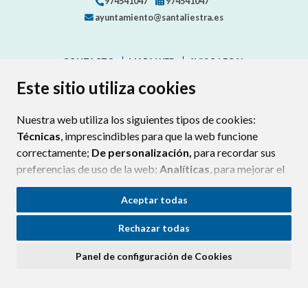
974541047
974541047
ayuntamiento@santaliestra.es
CONTACTO
MAPA WEB
AVISO LEGAL
PROTECCIÓN DE DATOS
ACCESIBILIDAD
Este sitio utiliza cookies
POLÍTICA DE COOKIES
Nuestra web utiliza los siguientes tipos de cookies:
ENLAC
Técnicas
, imprescindibles para que la web funcione
correctamente;
De personalización,
para recordar sus
preferencias de uso de la web;
Analíticas
, para mejorar el
funcionamiento de la web y sus servicios.
Aceptar todas
Si acepta pulsando el botón
“Aceptar todas”
Rechazar todas
consideramos que acepta su uso. Si pulsa el botón
“Rechazar todas”
o continúa navegando sin realizar
Panel de configuración de Cookies
ninguna acción, se guardarán las cookies técnicas
imprescindibles. Para personalizar sus preferencias
acceda al
“Panel de configuración de cookies”.