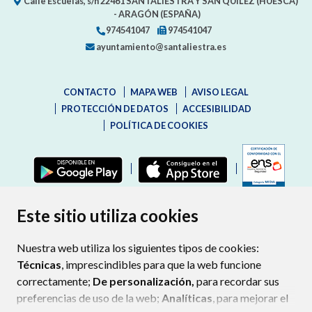
Calle Escuelas, s/n
22461
SANTALIESTRA Y SAN QUÍLEZ (HUESCA)
- ARAGÓN
(ESPAÑA)
974541047
974541047
ayuntamiento@santaliestra.es
CONTACTO
MAPA WEB
AVISO LEGAL
PROTECCIÓN DE DATOS
ACCESIBILIDAD
POLÍTICA DE COOKIES
ENLAC
Este sitio utiliza cookies
Nuestra web utiliza los siguientes tipos de cookies:
Técnicas
, imprescindibles para que la web funcione
correctamente;
De personalización,
para recordar sus
preferencias de uso de la web;
Analíticas
, para mejorar el