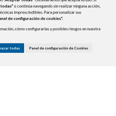
 todas”
o continúa navegando sin realizar ninguna acción,
técnicas imprescindibles. Para personalizar sus
anel de configuración de cookies”.
mación, cómo configurarlas y posibles riesgos en nuestra
hazar todas
Panel de configuración de Cookies
E DATOS
ACCESIBILIDAD
POLÍTICA DE COOKIES
ENLACE EXTERNO A