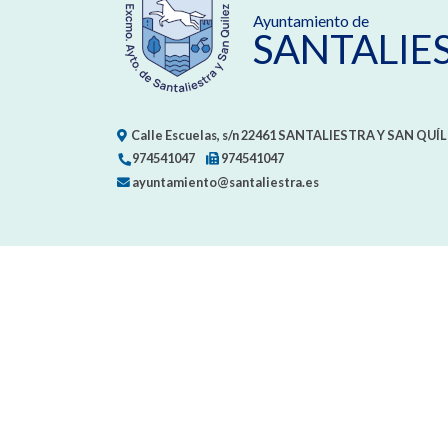
Ayuntamiento de
SANTALIE
Calle Escuelas, s/n
22461
SANTALIESTRA Y SAN QUÍL
974541047
974541047
ayuntamiento@santaliestra.es