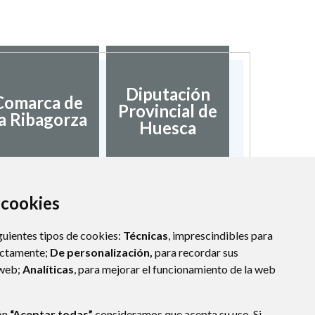
Diputación
Comarca de
Provincial de
a Ribagorza
Huesca
a cookies
guientes tipos de cookies:
Técnicas
, imprescindibles para
ectamente;
De personalización,
para recordar sus
 web;
Analíticas
, para mejorar el funcionamiento de la web
ón
“Aceptar todas”
consideramos que acepta su uso. Si