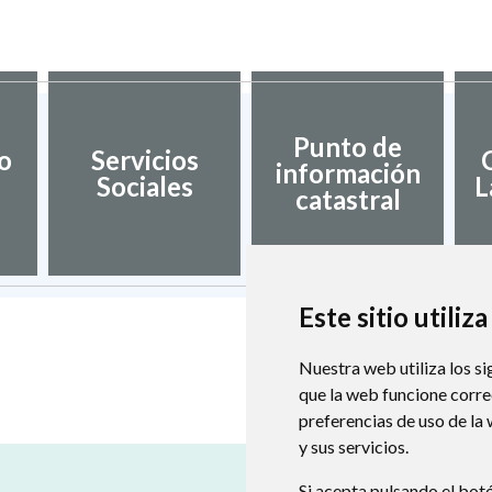
Punto de
o
Servicios
información
Sociales
L
catastral
Este sitio utiliz
Nuestra web utiliza los si
que la web funcione corr
preferencias de uso de la
y sus servicios.
Si acepta pulsando el bot