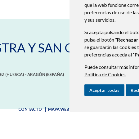
que la web funcione corr
preferencias de uso de la
y sus servicios.
Si acepta pulsando el bot
pulsa el botón
“Rechazar
STRA Y SAN QUÍLEZ
se guardarán las cookies 
preferencias acceda al
“P
Puede consultar más infor
Política de Cookies
.
EZ (HUESCA)
- ARAGÓN
(ESPAÑA)
Aceptar todas
Rec
CONTACTO
MAPA WEB
AVISO LEGAL
PROTECCIÓN D