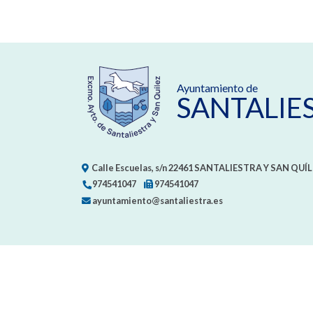
Ayuntamiento de
SANTALIE
Calle Escuelas, s/n
22461
SANTALIESTRA Y SAN QUÍL
974541047
974541047
ayuntamiento@santaliestra.es