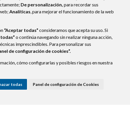
ectamente;
De personalización,
para recordar sus
 web;
Analíticas
, para mejorar el funcionamiento de la web
ón
“Aceptar todas”
consideramos que acepta su uso. Si
 todas”
o continúa navegando sin realizar ninguna acción,
técnicas imprescindibles. Para personalizar sus
anel de configuración de cookies”.
mación, cómo configurarlas y posibles riesgos en nuestra
hazar todas
Panel de configuración de Cookies
E DATOS
ACCESIBILIDAD
POLÍTICA DE COOKIES
ENLACE EXTERNO A