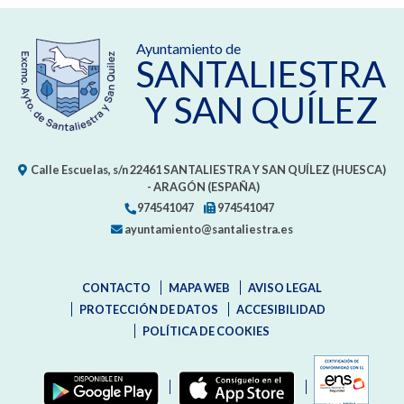
Ayuntamiento de
SANTALIESTRA
Y SAN QUÍLEZ
Calle Escuelas, s/n
22461
SANTALIESTRA Y SAN QUÍLEZ (HUESCA)
- ARAGÓN
(ESPAÑA)
974541047
974541047
ayuntamiento@santaliestra.es
CONTACTO
MAPA WEB
AVISO LEGAL
PROTECCIÓN DE DATOS
ACCESIBILIDAD
POLÍTICA DE COOKIES
ENLAC