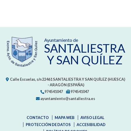
Ayuntamiento de
SANTALIESTRA
Y SAN QUÍLEZ
Calle Escuelas, s/n
22461
SANTALIESTRA Y SAN QUÍLEZ (HUESCA)
- ARAGÓN
(ESPAÑA)
974541047
974541047
ayuntamiento@santaliestra.es
CONTACTO
MAPA WEB
AVISO LEGAL
PROTECCIÓN DE DATOS
ACCESIBILIDAD