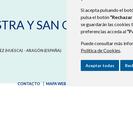
Si acepta pulsando el bot
pulsa el botón
“Rechazar
STRA Y SAN QUÍLEZ
se guardarán las cookies 
preferencias acceda al
“P
Puede consultar más infor
Política de Cookies
.
EZ (HUESCA)
- ARAGÓN
(ESPAÑA)
Aceptar todas
Rec
CONTACTO
MAPA WEB
AVISO LEGAL
PROTECCIÓN D