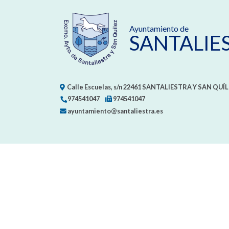
Ayuntamiento de
SANTALIE
Calle Escuelas, s/n
22461
SANTALIESTRA Y SAN QUÍL
974541047
974541047
ayuntamiento@santaliestra.es