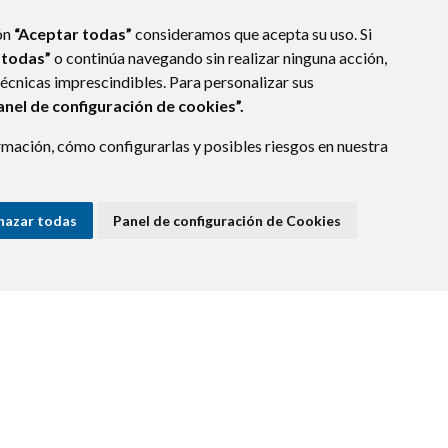
ón
“Aceptar todas”
consideramos que acepta su uso. Si
 todas”
o continúa navegando sin realizar ninguna acción,
técnicas imprescindibles. Para personalizar sus
anel de configuración de cookies”.
mación, cómo configurarlas y posibles riesgos en nuestra
hazar todas
Panel de configuración de Cookies
E DATOS
ACCESIBILIDAD
POLÍTICA DE COOKIES
ENLACE EXTERNO A