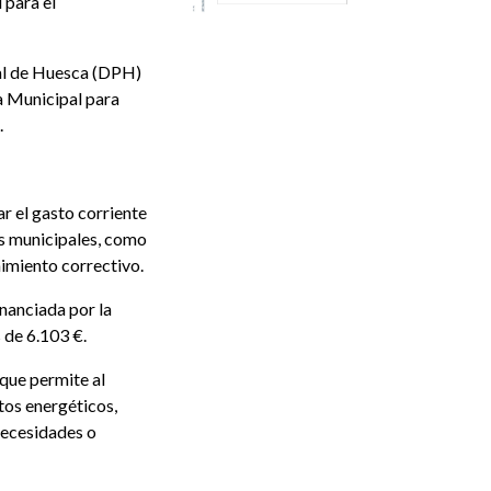
 para el
al de Huesca (DPH)
a Municipal para
.
ar el gasto corriente
es municipales, como
imiento correctivo.
nanciada por la
 de 6.103 €.
 que permite al
os energéticos,
necesidades o