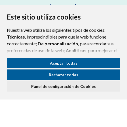
CONTACTO
MAPA WEB
AVISO LEGAL
PROTECCIÓN DE DATOS
ACCESIBILIDAD
Este sitio utiliza cookies
POLÍTICA DE COOKIES
Nuestra web utiliza los siguientes tipos de cookies:
ENLAC
Técnicas
, imprescindibles para que la web funcione
correctamente;
De personalización,
para recordar sus
preferencias de uso de la web;
Analíticas
, para mejorar el
funcionamiento de la web y sus servicios.
Aceptar todas
Si acepta pulsando el botón
“Aceptar todas”
Rechazar todas
consideramos que acepta su uso. Si pulsa el botón
“Rechazar todas”
o continúa navegando sin realizar
Panel de configuración de Cookies
ninguna acción, se guardarán las cookies técnicas
imprescindibles. Para personalizar sus preferencias
acceda al
“Panel de configuración de cookies”.
Puede consultar más información, cómo configurarlas y
posibles riesgos en nuestra
Política de Cookies
.