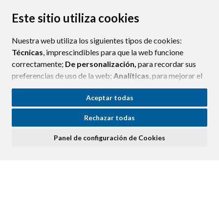
PROTECCIÓN DE DATOS
ACCESIBILIDAD
Este sitio utiliza cookies
POLÍTICA DE COOKIES
Nuestra web utiliza los siguientes tipos de cookies:
ENLAC
Técnicas
, imprescindibles para que la web funcione
correctamente;
De personalización,
para recordar sus
preferencias de uso de la web;
Analíticas
, para mejorar el
funcionamiento de la web y sus servicios.
Aceptar todas
Si acepta pulsando el botón
“Aceptar todas”
Rechazar todas
consideramos que acepta su uso. Si pulsa el botón
“Rechazar todas”
o continúa navegando sin realizar
Panel de configuración de Cookies
ninguna acción, se guardarán las cookies técnicas
imprescindibles. Para personalizar sus preferencias
acceda al
“Panel de configuración de cookies”.
Puede consultar más información, cómo configurarlas y
posibles riesgos en nuestra
Política de Cookies
.