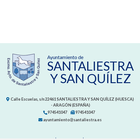
Ayuntamiento de
SANTALIESTRA
Y SAN QUÍLEZ
Calle Escuelas, s/n
22461
SANTALIESTRA Y SAN QUÍLEZ (HUESCA)
- ARAGÓN
(ESPAÑA)
974541047
974541047
ayuntamiento@santaliestra.es
CONTACTO
MAPA WEB
AVISO LEGAL