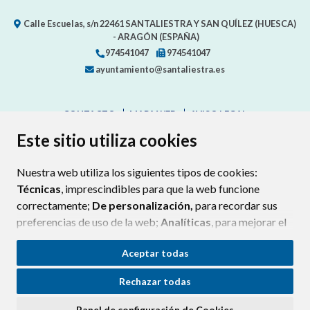
Calle Escuelas, s/n
22461
SANTALIESTRA Y SAN QUÍLEZ (HUESCA)
- ARAGÓN
(ESPAÑA)
974541047
974541047
ayuntamiento@santaliestra.es
CONTACTO
MAPA WEB
AVISO LEGAL
PROTECCIÓN DE DATOS
ACCESIBILIDAD
Este sitio utiliza cookies
POLÍTICA DE COOKIES
Nuestra web utiliza los siguientes tipos de cookies:
ENLAC
Técnicas
, imprescindibles para que la web funcione
correctamente;
De personalización,
para recordar sus
preferencias de uso de la web;
Analíticas
, para mejorar el
funcionamiento de la web y sus servicios.
Aceptar todas
Si acepta pulsando el botón
“Aceptar todas”
Rechazar todas
consideramos que acepta su uso. Si pulsa el botón
“Rechazar todas”
o continúa navegando sin realizar
Panel de configuración de Cookies