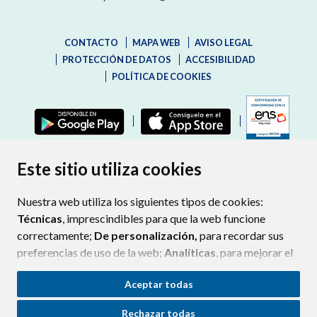
CONTACTO
MAPA WEB
AVISO LEGAL
PROTECCIÓN DE DATOS
ACCESIBILIDAD
POLÍTICA DE COOKIES
ENLAC
Este sitio utiliza cookies
Nuestra web utiliza los siguientes tipos de cookies:
Técnicas
, imprescindibles para que la web funcione
correctamente;
De personalización,
para recordar sus
preferencias de uso de la web;
Analíticas
, para mejorar el
funcionamiento de la web y sus servicios.
Aceptar todas
Si acepta pulsando el botón
“Aceptar todas”
Rechazar todas
consideramos que acepta su uso. Si pulsa el botón