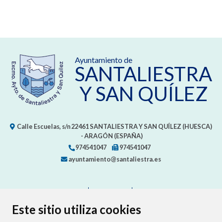
Ayuntamiento de
SANTALIESTRA
Y SAN QUÍLEZ
Calle Escuelas, s/n
22461
SANTALIESTRA Y SAN QUÍLEZ (HUESCA)
- ARAGÓN
(ESPAÑA)
974541047
974541047
ayuntamiento@santaliestra.es
CONTACTO
MAPA WEB
AVISO LEGAL
PROTECCIÓN DE DATOS
ACCESIBILIDAD
Este sitio utiliza cookies
POLÍTICA DE COOKIES