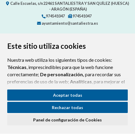
Calle Escuelas, s/n
22461
SANTALIESTRA Y SAN QUÍLEZ (HUESCA)
- ARAGÓN
(ESPAÑA)
974541047
974541047
ayuntamiento@santaliestra.es
CONTACTO
MAPA WEB
AVISO LEGAL
Este sitio utiliza cookies
PROTECCIÓN DE DATOS
ACCESIBILIDAD
POLÍTICA DE COOKIES
Nuestra web utiliza los siguientes tipos de cookies:
Técnicas
, imprescindibles para que la web funcione
ENLAC
correctamente;
De personalización,
para recordar sus
preferencias de uso de la web;
Analíticas
, para mejorar el
funcionamiento de la web y sus servicios.
Aceptar todas
Si acepta pulsando el botón
“Aceptar todas”
Rechazar todas
consideramos que acepta su uso. Si pulsa el botón
“Rechazar todas”
o continúa navegando sin realizar
Panel de configuración de Cookies
ninguna acción, se guardarán las cookies técnicas
imprescindibles. Para personalizar sus preferencias