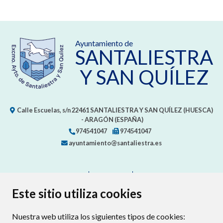
Ayuntamiento de
SANTALIESTRA
Y SAN QUÍLEZ
Calle Escuelas, s/n
22461
SANTALIESTRA Y SAN QUÍLEZ (HUESCA)
- ARAGÓN
(ESPAÑA)
974541047
974541047
ayuntamiento@santaliestra.es
CONTACTO
MAPA WEB
AVISO LEGAL
PROTECCIÓN DE DATOS
ACCESIBILIDAD
Este sitio utiliza cookies
POLÍTICA DE COOKIES
Nuestra web utiliza los siguientes tipos de cookies:
ENLAC