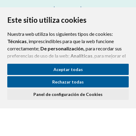
CONTACTO
MAPA WEB
AVISO LEGAL
PROTECCIÓN DE DATOS
ACCESIBILIDAD
Este sitio utiliza cookies
POLÍTICA DE COOKIES
Nuestra web utiliza los siguientes tipos de cookies:
ENLAC
Técnicas
, imprescindibles para que la web funcione
correctamente;
De personalización,
para recordar sus
preferencias de uso de la web;
Analíticas
, para mejorar el
funcionamiento de la web y sus servicios.
Aceptar todas
Si acepta pulsando el botón
“Aceptar todas”
Rechazar todas
consideramos que acepta su uso. Si pulsa el botón
“Rechazar todas”
o continúa navegando sin realizar
Panel de configuración de Cookies
ninguna acción, se guardarán las cookies técnicas
imprescindibles. Para personalizar sus preferencias
acceda al
“Panel de configuración de cookies”.
Puede consultar más información, cómo configurarlas y
posibles riesgos en nuestra
Política de Cookies
.