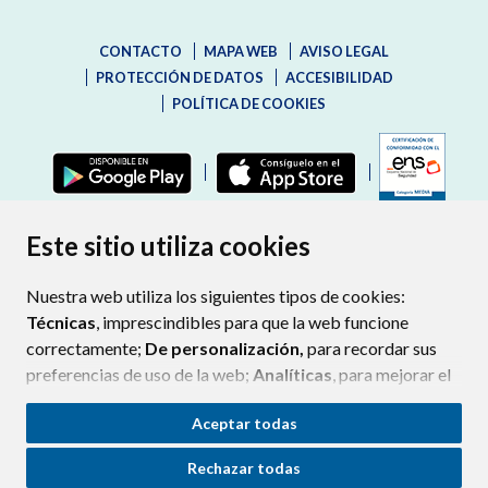
CONTACTO
MAPA WEB
AVISO LEGAL
PROTECCIÓN DE DATOS
ACCESIBILIDAD
POLÍTICA DE COOKIES
ENLAC
Este sitio utiliza cookies
Nuestra web utiliza los siguientes tipos de cookies:
Técnicas
, imprescindibles para que la web funcione
correctamente;
De personalización,
para recordar sus
preferencias de uso de la web;
Analíticas
, para mejorar el
funcionamiento de la web y sus servicios.
Aceptar todas
Si acepta pulsando el botón
“Aceptar todas”
Rechazar todas
consideramos que acepta su uso. Si pulsa el botón