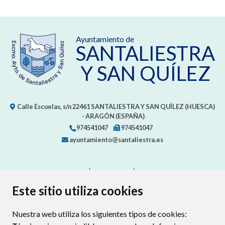
Ayuntamiento de
SANTALIESTRA
Y SAN QUÍLEZ
Calle Escuelas, s/n
22461
SANTALIESTRA Y SAN QUÍLEZ (HUESCA)
- ARAGÓN
(ESPAÑA)
974541047
974541047
ayuntamiento@santaliestra.es
CONTACTO
MAPA WEB
AVISO LEGAL
PROTECCIÓN DE DATOS
ACCESIBILIDAD
Este sitio utiliza cookies
POLÍTICA DE COOKIES
Nuestra web utiliza los siguientes tipos de cookies:
ENLAC