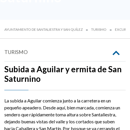
AYUNTAMIENTO DE SANTALIESTRA Y SAN QUÍLEZ
TURISMO
EXCURSI
TURISMO
Subida a Aguilar y ermita de San
Saturnino
La subida a Aguilar comienza junto a la carretera en un
pequeño apeadero. Desde aquí, bien marcada, comienza un
sendero que rápidamente toma altura sobre Santaliestra,
dejando buenas vistas del valle y los cortados que suben
hacia Caballera y San Martín. Por bosque se va cerrando el