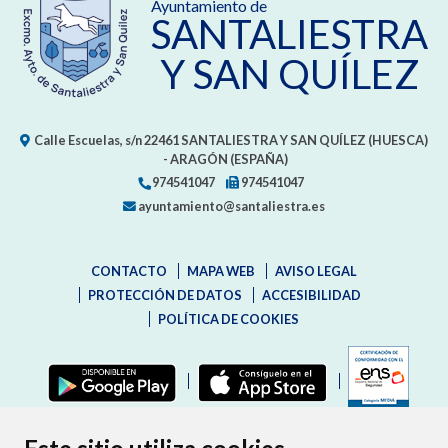
Ayuntamiento de
SANTALIESTRA
Y SAN QUÍLEZ
Calle Escuelas, s/n
22461
SANTALIESTRA Y SAN QUÍLEZ (HUESCA)
- ARAGÓN
(ESPAÑA)
974541047
974541047
ayuntamiento@santaliestra.es
CONTACTO
MAPA WEB
AVISO LEGAL
PROTECCIÓN DE DATOS
ACCESIBILIDAD
POLÍTICA DE COOKIES
ENLAC